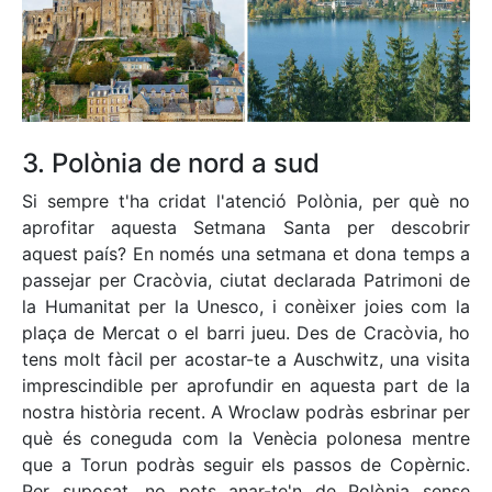
3. Polònia de nord a sud
Si sempre t'ha cridat l'atenció Polònia, per què no
aprofitar aquesta Setmana Santa per descobrir
aquest país? En només una setmana et dona temps a
passejar per Cracòvia, ciutat declarada Patrimoni de
la Humanitat per la Unesco, i conèixer joies com la
plaça de Mercat o el barri jueu. Des de Cracòvia, ho
tens molt fàcil per acostar-te a Auschwitz, una visita
imprescindible per aprofundir en aquesta part de la
nostra història recent. A Wroclaw podràs esbrinar per
què és coneguda com la Venècia polonesa mentre
que a Torun podràs seguir els passos de Copèrnic.
Per suposat, no pots anar-te'n de Polònia sense