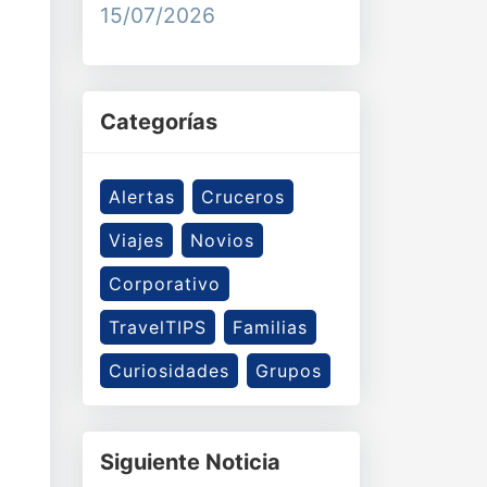
15/07/2026
Categorías
Alertas
Cruceros
Viajes
Novios
Corporativo
TravelTIPS
Familias
Curiosidades
Grupos
Siguiente Noticia