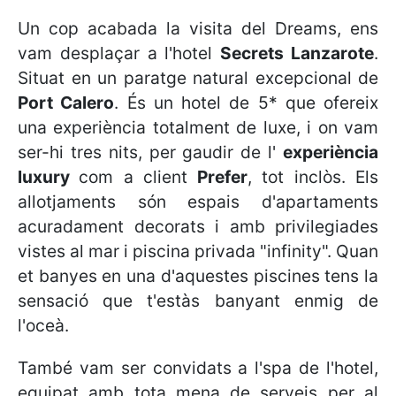
Un cop acabada la visita del Dreams, ens
vam desplaçar a l'hotel
Secrets Lanzarote
.
Situat en un paratge natural excepcional de
Port Calero
. És un hotel de 5* que ofereix
una experiència totalment de luxe, i on vam
ser-hi tres nits, per gaudir de l'
experiència
luxury
com a client
Prefer
, tot inclòs. Els
allotjaments són espais d'apartaments
acuradament decorats i amb privilegiades
vistes al mar i piscina privada "infinity". Quan
et banyes en una d'aquestes piscines tens la
sensació que t'estàs banyant enmig de
l'oceà.
També vam ser convidats a l'spa de l'hotel,
equipat amb tota mena de serveis per al