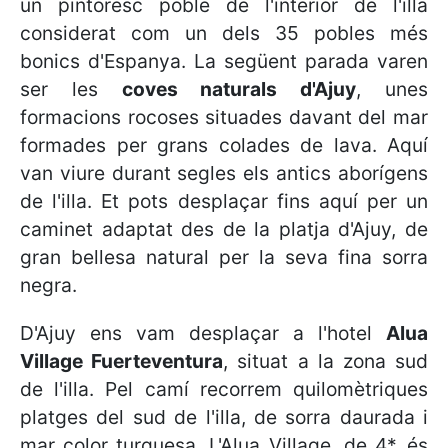
un pintoresc poble de l'interior de l'illa
considerat com un dels 35 pobles més
bonics d'Espanya. La següent parada varen
ser les
coves naturals d'Ajuy
, unes
formacions rocoses situades davant del mar
formades per grans colades de lava. Aquí
van viure durant segles els antics aborígens
de l'illa. Et pots desplaçar fins aquí per un
caminet adaptat des de la platja d'Ajuy, de
gran bellesa natural per la seva fina sorra
negra.
D'Ajuy ens vam desplaçar a l'hotel
Alua
Village Fuerteventura
, situat a la zona sud
de l'illa. Pel camí recorrem quilomètriques
platges del sud de l'illa, de sorra daurada i
mar color turquesa. L'Alua Village, de 4*, és